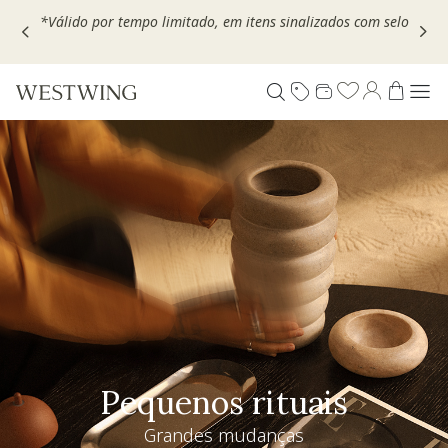
Escolha seu VOUCHER e ganhe até 30% OFF*: use
MOVEL30,
TEXTIL30 OU DECOR20
Pequenos rituais
Grandes mudanças