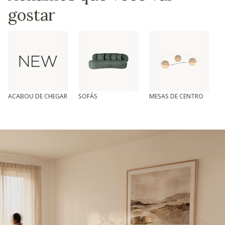
gostar
ACABOU DE CHEGAR
SOFÁS
MESAS DE CENTRO
T