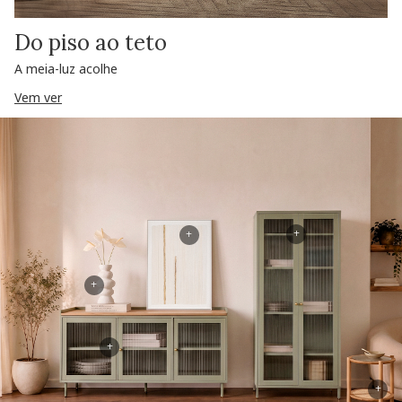
Do piso ao teto
A meia-luz acolhe
Vem ver
+
+
+
+
+