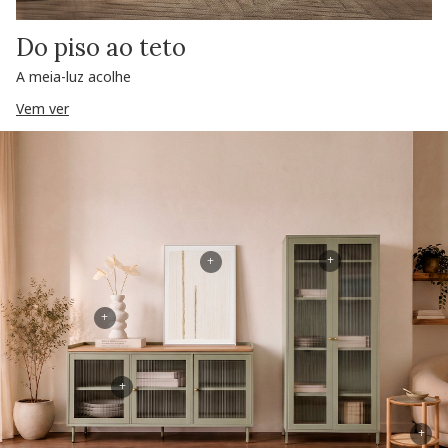
Do piso ao teto
A meia-luz acolhe
Vem ver
+
+
+
+
+