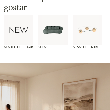
gostar
ACABOU DE CHEGAR
SOFÁS
MESAS DE CENTRO
T