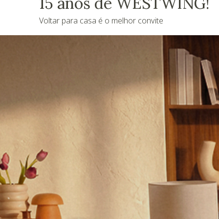
15 anos de WESTWING!
Voltar para casa é o melhor convite