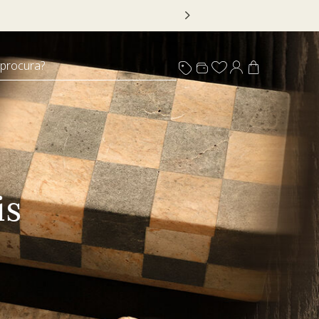
 DECOR20
 procura?