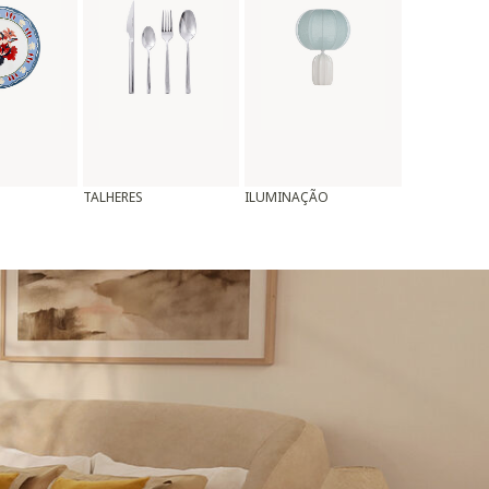
TALHERES
ILUMINAÇÃO
ALMOFADAS