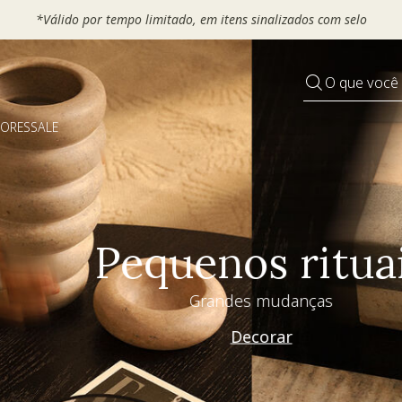
 seu VOUCHER e ganhe até 30% OFF*: use
MOVEL30, TEXTIL30 OU
O que você
DORES
SALE
Pequenos rituais
Grandes mudanças
Decorar