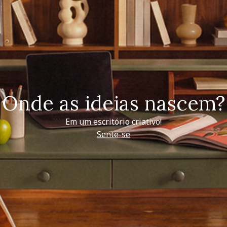
Onde as ideias nascem?
Em um escritório criativo!
Sente-se