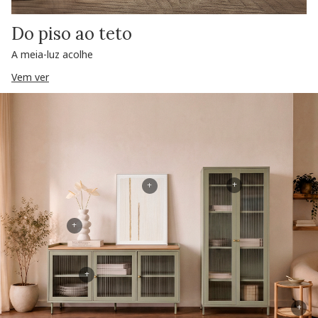
Do piso ao teto
A meia-luz acolhe
Vem ver
+
+
+
+
+