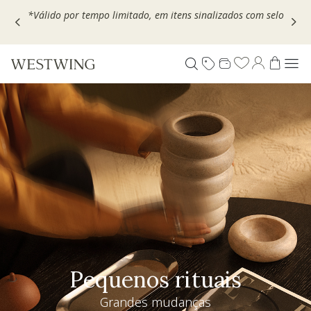
Escolha seu VOUCHER e ganhe até 30% OFF*: use
MOVEL30,
TEXTIL30 OU DECOR20
Pequenos rituais
Grandes mudanças