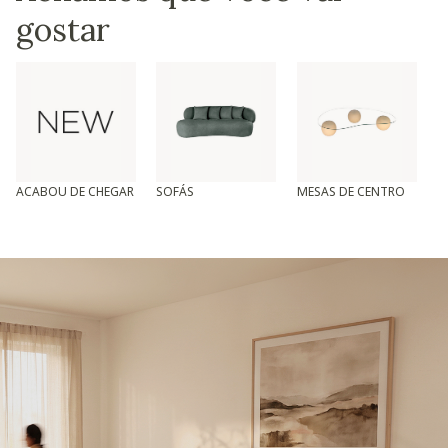
gostar
ACABOU DE CHEGAR
SOFÁS
MESAS DE CENTRO
T