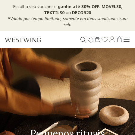
Escolha seu voucher e
ganhe até 30% OFF: MOVEL30
,
TEXTIL30
ou
DECOR20
*Válido por tempo limitado, somente em itens sinalizados com
selo
Pequenos rituais