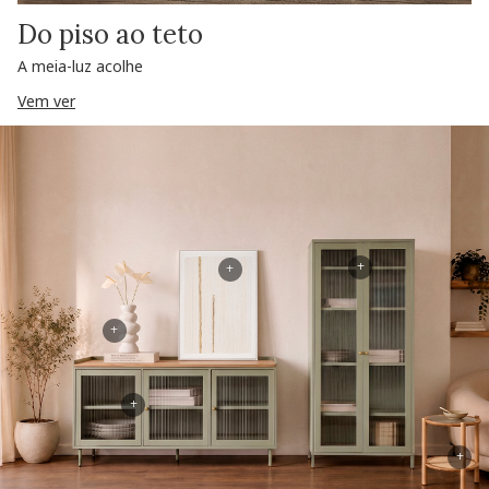
Do piso ao teto
A meia-luz acolhe
Vem ver
+
+
+
+
+