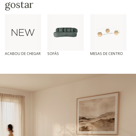
gostar
ACABOU DE CHEGAR
SOFÁS
MESAS DE CENTRO
T