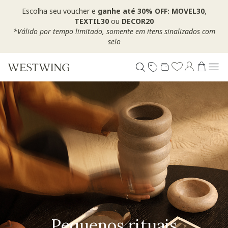
Escolha seu voucher e
ganhe até 30% OFF: MOVEL30
,
TEXTIL30
ou
DECOR20
*Válido por tempo limitado, somente em itens sinalizados com
selo
Pequenos rituais