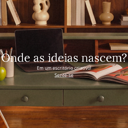
Onde as ideias nascem?
Em um escritório criativo!
Sente-se