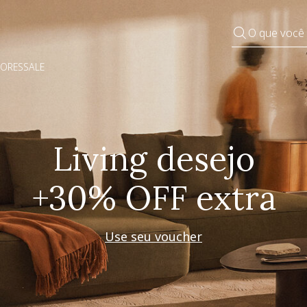
O que você
DORES
SALE
Pequenos rituais
Grandes mudanças
Decorar