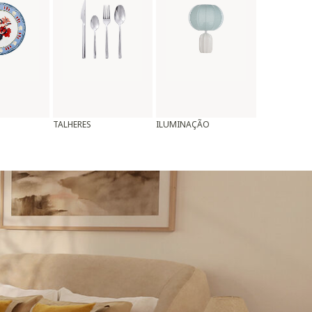
TALHERES
ILUMINAÇÃO
ALMOFADAS