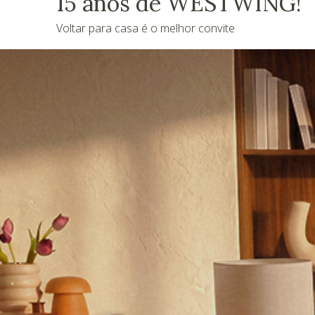
15 anos de WESTWING!
Voltar para casa é o melhor convite