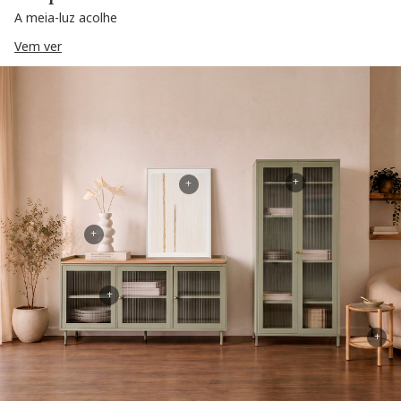
A meia-luz acolhe
Vem ver
+
+
+
+
+