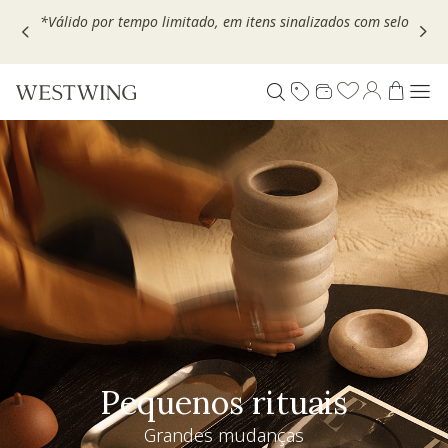
Escolha seu VOUCHER e ganhe até 30% OFF*: use
MOVEL30,
TEXTIL30 OU DECOR20
Pequenos rituais
Grandes mudanças