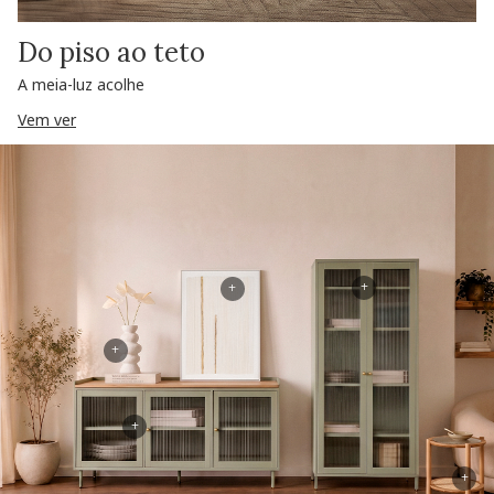
Do piso ao teto
A meia-luz acolhe
Vem ver
+
+
+
+
+