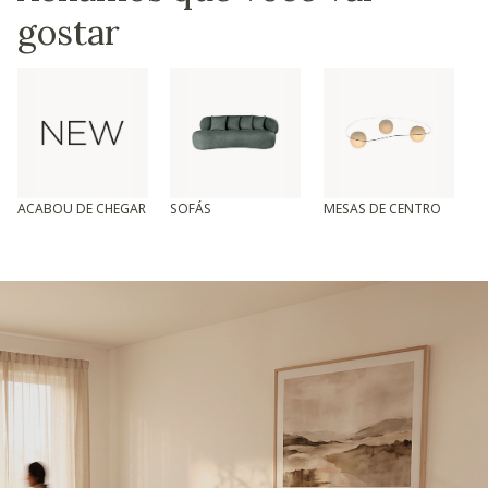
gostar
ACABOU DE CHEGAR
SOFÁS
MESAS DE CENTRO
T