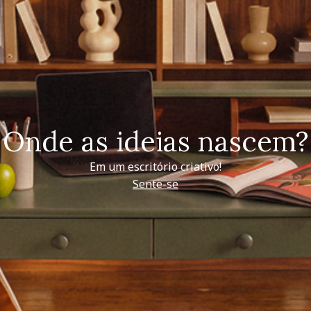
Onde as ideias nascem?
Em um escritório criativo!
Sente-se