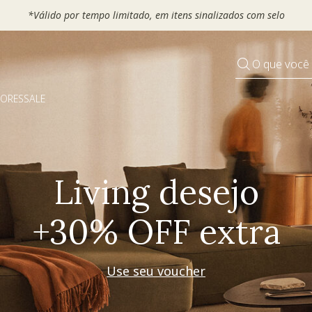
 seu VOUCHER e ganhe até 30% OFF*: use
MOVEL30, TEXTIL30 OU
O que você
DORES
SALE
Pequenos rituais
Grandes mudanças
Decorar