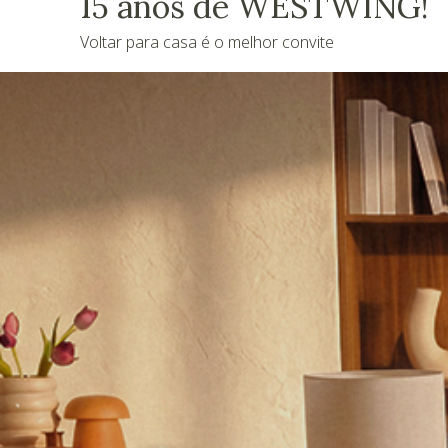
15 anos de WESTWING!
Voltar para casa é o melhor convite