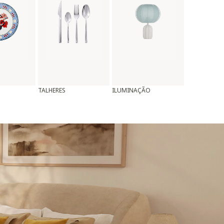
TALHERES
ILUMINAÇÃO
ALMOFADAS