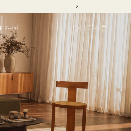
 DECOR20
 procura?