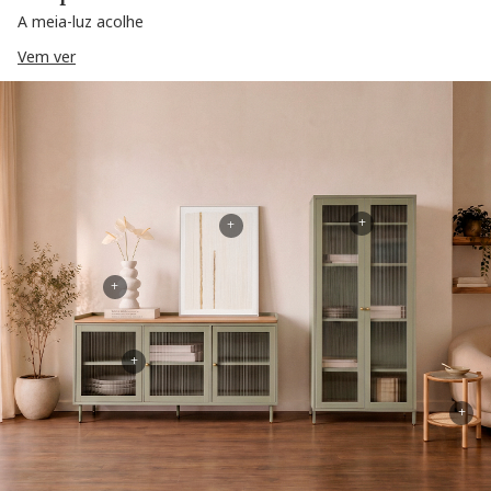
A meia-luz acolhe
Vem ver
+
+
+
+
+