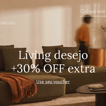
O que você
DORES
SALE
Pequenos rituais
Grandes mudanças
Decorar