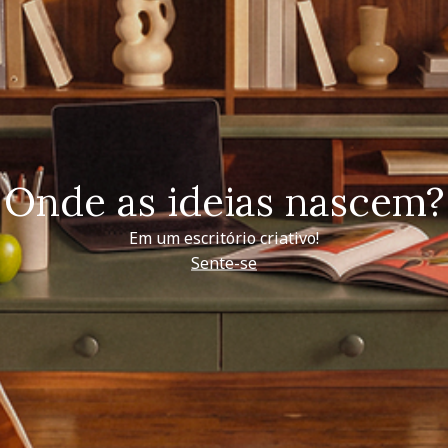
Onde as ideias nascem?
Em um escritório criativo!
Sente-se