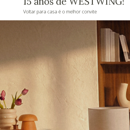
15 anos de WESTWING!
Voltar para casa é o melhor convite