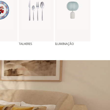
TALHERES
ILUMINAÇÃO
ALMOFADAS