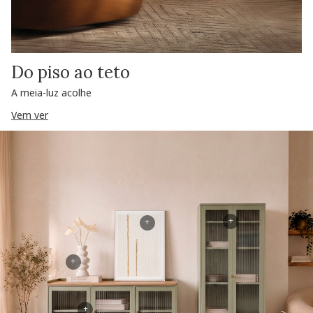
Do piso ao teto
A meia-luz acolhe
Vem ver
+
+
+
+