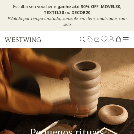
Escolha seu voucher e
ganhe até 30% OFF: MOVEL30
,
TEXTIL30
ou
DECOR20
*Válido por tempo limitado, somente em itens sinalizados com
selo
Pequenos rituais