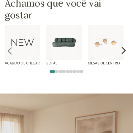
Achamos que você vai
gostar
ACABOU DE CHEGAR
SOFÁS
MESAS DE CENTRO
T