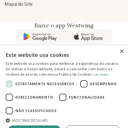
Mapa do Site
Baixe o app Westwing
×
Este website usa cookies
Este website usa cookies para melhorar a experiência do usuário.
Ao utilizar o nosso website, estará a concordar com todos os
@westwingbr
cookies de acordo com nossa Política de Cookies.
Ler mais
ESTRITAMENTE NECESSÁRIOS
DESEMPENHO
Somos uma empresa certificada
DIRECIONAMENTO
FUNCIONALIDADE
© 2025 Westwing Comércio Varejista S.A WESTWING
COMÉRCIO VAREJISTA S.A CNPJ: 14.776.142/0001-50 Endereço:
Av. Queiroz Filho, 1700 - Torre A 5° andar - Vila Hamburguesa -
NÃO CLASSIFICADOS
São Paulo
MOSTRAR DETALHES
Adicionar à sacola