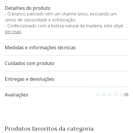
Detalhes do produto
- O branco patinado tem um charme único, evocando um
senso de classicidade e sofisticação;
- Confeccionado com a beleza natural da madeira, este objeto
decorativo é perfeito para quem deseja adicionar um toque de
Ver mais
elegância em seu ambiente;
- Com suas linhas simples e harmoniosas, ele se integra
Medidas e informações técnicas
perfeitamente às decorações mais sofisticadas ou inovadoras.
Cuidados com produto
Entregas e devoluções
Avaliações
(0)
0 out of 5 Custo
Produtos favoritos da categoria