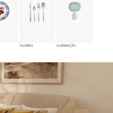
TALHERES
ILUMINAÇÃO
ALMOFADAS