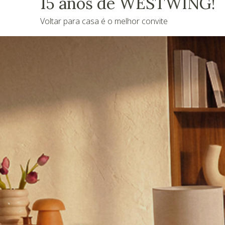
15 anos de WESTWING!
Voltar para casa é o melhor convite