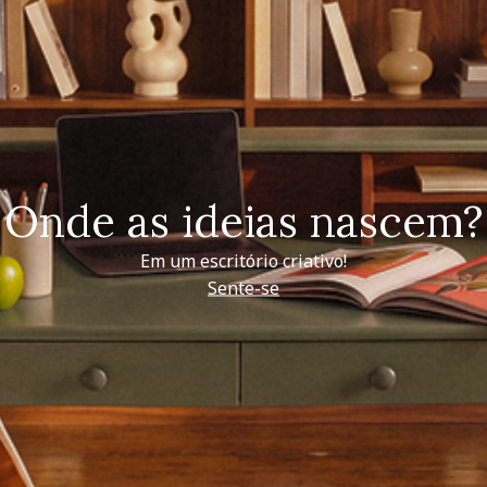
Onde as ideias nascem?
Em um escritório criativo!
Sente-se