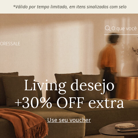
 seu VOUCHER e ganhe até 30% OFF*: use
MOVEL30, TEXTIL30 OU
O que você
DORES
SALE
Pequenos rituais
Grandes mudanças
Decorar