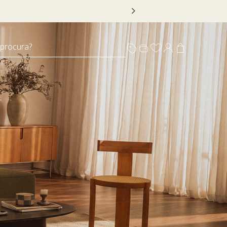
 DECOR20
 procura?