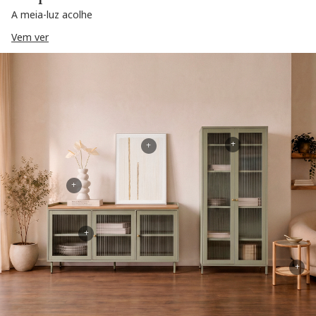
A meia-luz acolhe
Vem ver
+
+
+
+
+