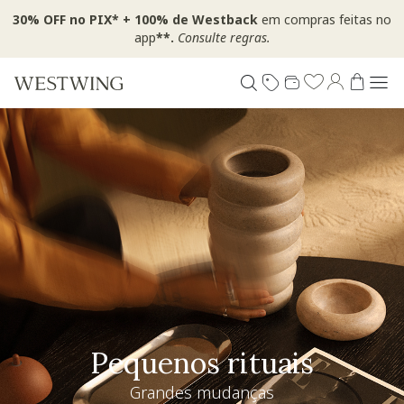
30% OFF no PIX* + 100% de Westback
em compras feitas no
app
**.
Consulte regras.
Pequenos rituais
Grandes mudanças