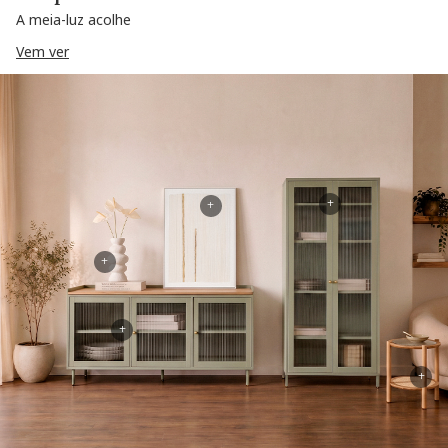
A meia-luz acolhe
Vem ver
+
+
+
+
+