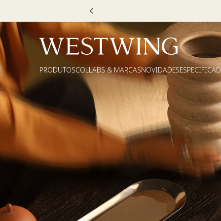
FF*: use
MOVEL30, TEXTIL30 OU DECOR20
PRODUTOS
COLLABS & MARCAS
NOVIDADES
ESPECIFICA