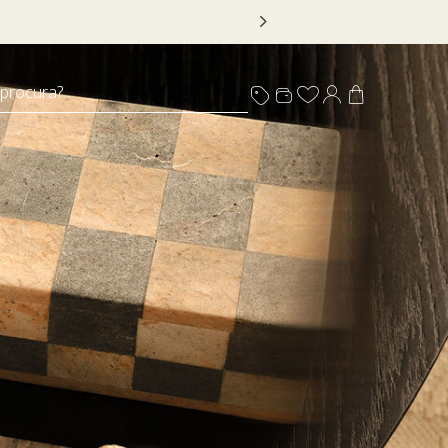
 tempo limitado, em itens sinalizados com selo
 procura?