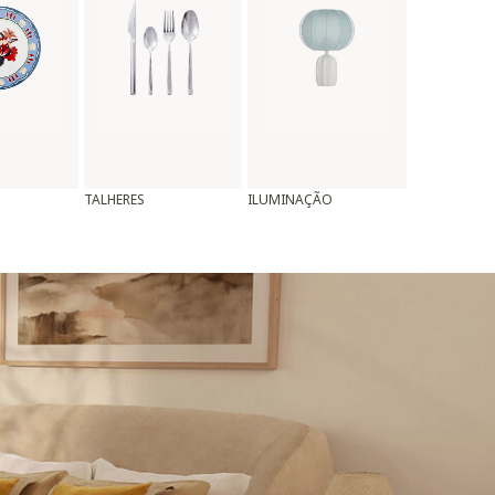
TALHERES
ILUMINAÇÃO
ALMOFADAS