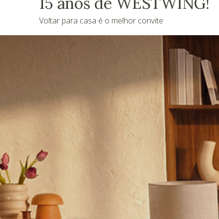
15 anos de WESTWING!
Voltar para casa é o melhor convite