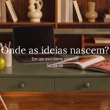
Onde as ideias nascem?
Em um escritório criativo!
Sente-se