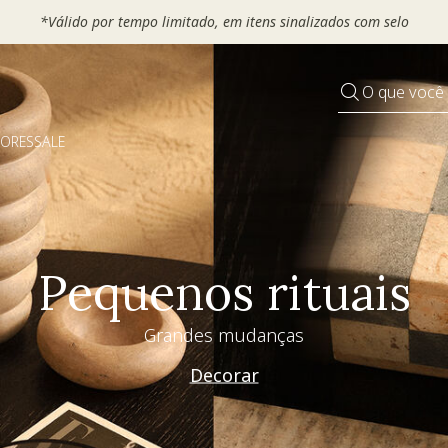
*Válido por
O que você
DORES
SALE
Pequenos rituais
Grandes mudanças
Decorar