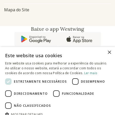
Mapa do Site
Baixe o app Westwing
×
Este website usa cookies
Este website usa cookies para melhorar a experiência do usuário.
Ao utilizar o nosso website, estará a concordar com todos os
@westwingbr
cookies de acordo com nossa Política de Cookies.
Ler mais
ESTRITAMENTE NECESSÁRIOS
DESEMPENHO
Somos uma empresa certificada
DIRECIONAMENTO
FUNCIONALIDADE
© 2025 Westwing Comércio Varejista S.A WESTWING
COMÉRCIO VAREJISTA S.A CNPJ: 14.776.142/0001-50 Endereço:
Av. Queiroz Filho, 1700 - Torre A 5° andar - Vila Hamburguesa -
NÃO CLASSIFICADOS
São Paulo
MOSTRAR DETALHES