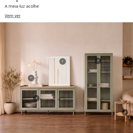
A meia-luz acolhe
Vem ver
+
+
+
+
+