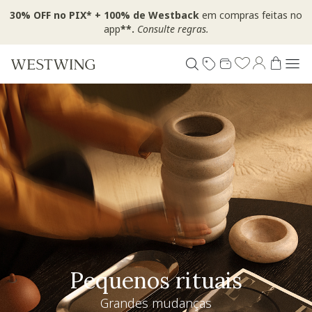
30% OFF no PIX* + 100% de Westback
em compras feitas no
app
**.
Consulte regras.
Pequenos rituais
Grandes mudanças