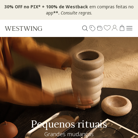
30% OFF no PIX* + 100% de Westback
em compras feitas no
app
**.
Consulte regras.
Pequenos rituais
Grandes mudanças