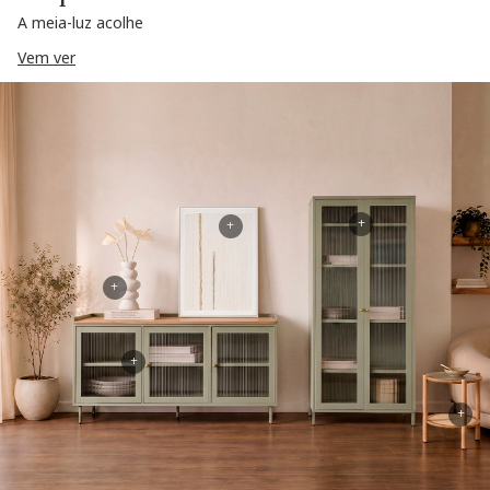
A meia-luz acolhe
Vem ver
+
+
+
+
+