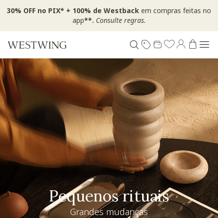
30% OFF no PIX* + 100% de Westback
em compras feitas no
app
**.
Consulte regras.
Pequenos rituais
Grandes mudanças