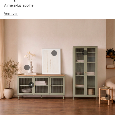
A meia-luz acolhe
Vem ver
+
+
+
+
+