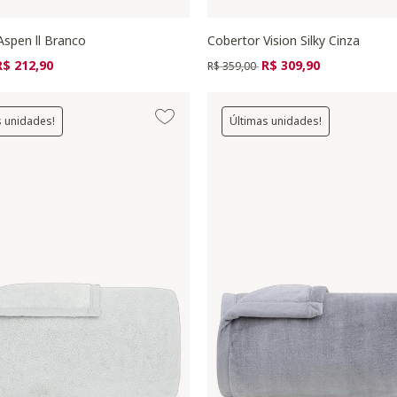
Aspen ll Branco
Cobertor Vision Silky Cinza
zido de
ara
Preço reduzido de
para
R$ 212,90
R$ 309,90
R$ 359,00
s unidades!
Últimas unidades!