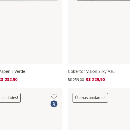
spen ll Verde
Cobertor Vision Silky Azul
zido de
ara
Preço reduzido de
para
R$ 232,90
R$ 229,90
R$ 259,00
s unidades!
Últimas unidades!