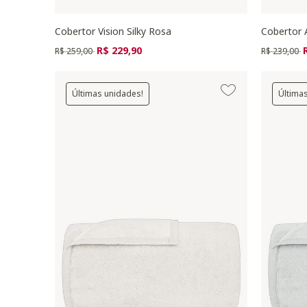
Cobertor Vision Silky Rosa
Cobertor 
Preço reduzido de
para
Preço redu
p
R$ 229,90
R$ 259,00
R$ 239,00
Últimas unidades!
Última