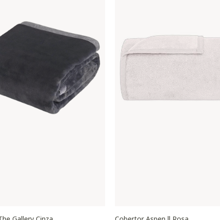
The Gallery Cinza
Cobertor Aspen ll Rosa