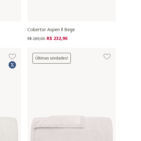
Cobertor Aspen ll Bege
Preço reduzido de
para
R$ 232,90
R$ 269,00
Últimas unidades!