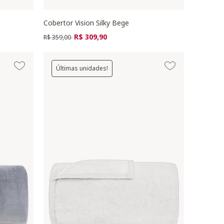
Cobertor Vision Silky Bege
Preço reduzido de
para
R$ 309,90
R$ 359,00
Últimas unidades!