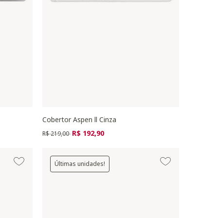
Cobertor Aspen ll Cinza
Preço reduzido de
para
R$ 192,90
R$ 219,00
Últimas unidades!