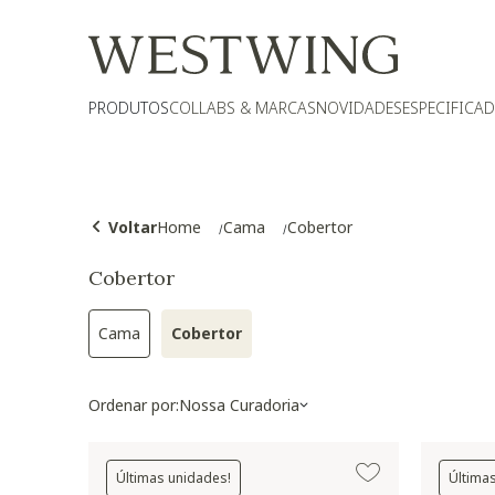
PRODUTOS
COLLABS & MARCAS
NOVIDADES
ESPECIFICA
Voltar
Home
Cama
Cobertor
Cobertor
Cama
Cobertor
Refinar por Categoria: Cama
Selected Atualmente refinado por Ca
Ordenar por:
Nossa Curadoria
Últimas unidades!
Última