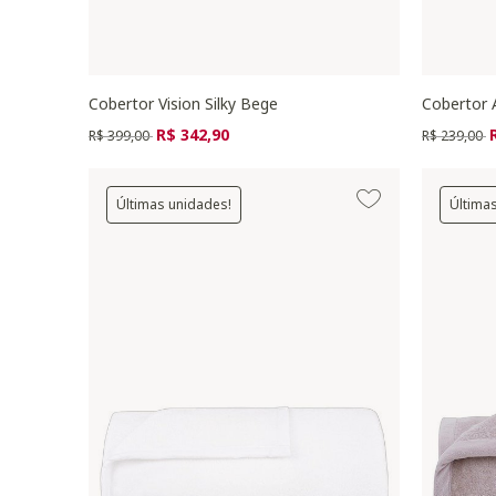
Cobertor Vision Silky Bege
Cobertor A
Preço reduzido de
para
Preço redu
p
R$ 342,90
R$ 399,00
R$ 239,00
Últimas unidades!
Última