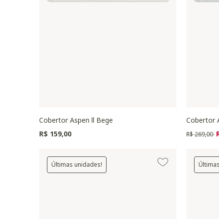
Cobertor Aspen ll Bege
Cobertor A
Preço redu
p
R$ 159,00
R$ 269,00
Últimas unidades!
Última