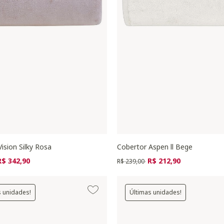
ision Silky Rosa
Cobertor Aspen ll Bege
zido de
ara
Preço reduzido de
para
R$ 342,90
R$ 212,90
R$ 239,00
s unidades!
Últimas unidades!