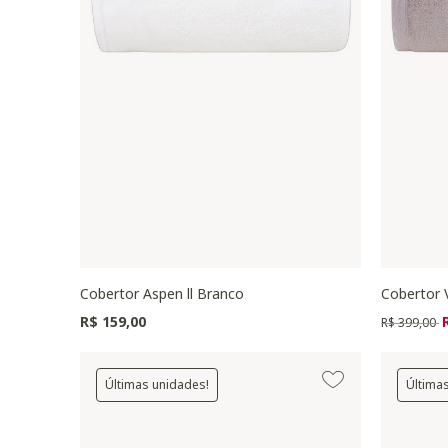
Cobertor Aspen ll Branco
Cobertor V
Preço redu
p
R$ 159,00
R$ 399,00
Últimas unidades!
Última