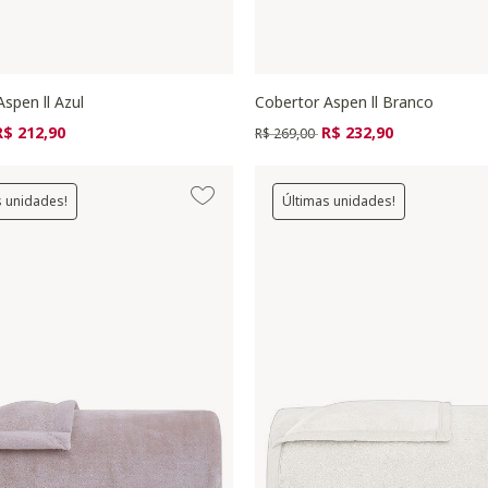
spen ll Azul
Cobertor Aspen ll Branco
zido de
ara
Preço reduzido de
para
R$ 212,90
R$ 232,90
R$ 269,00
s unidades!
Últimas unidades!