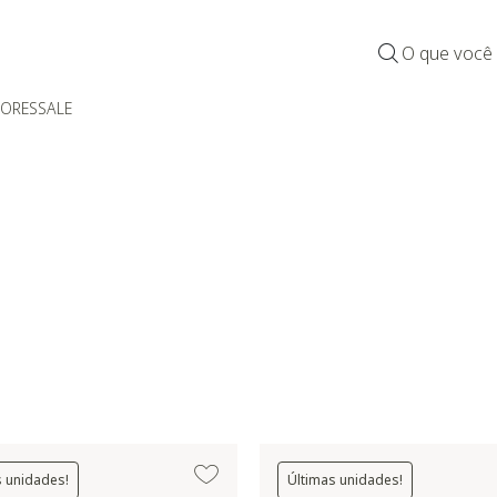
O que você
DORES
SALE
tegoria: Cobertor
s unidades!
Últimas unidades!