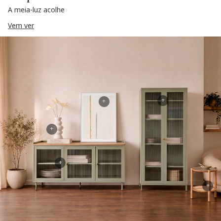
A meia-luz acolhe
Vem ver
+
+
+
+
+