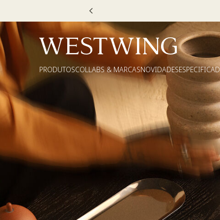
he até 30% OFF*: use
MOVEL30, TEXTIL30 OU DECOR20
PRODUTOS
COLLABS & MARCAS
NOVIDADES
ESPECIFICA