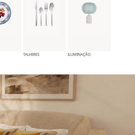
TALHERES
ILUMINAÇÃO
ALMOFADAS