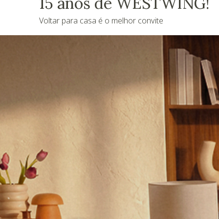
15 anos de WESTWING!
Voltar para casa é o melhor convite