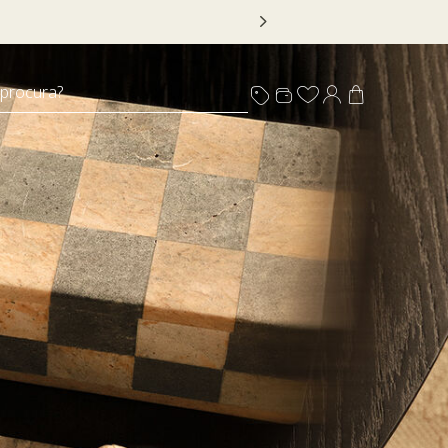
*Válido por tempo limitado, em itens sinalizados com selo
 procura?