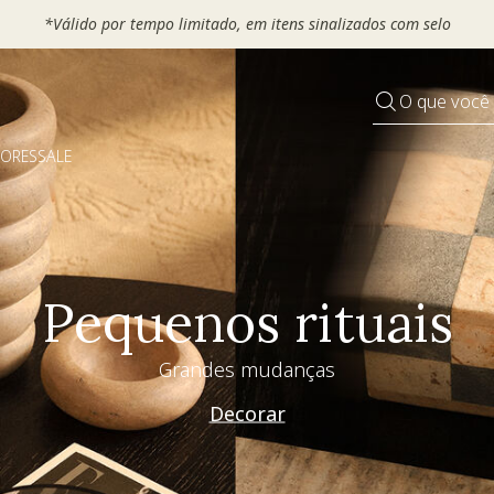
O que você
DORES
SALE
Pequenos rituais
Grandes mudanças
Decorar