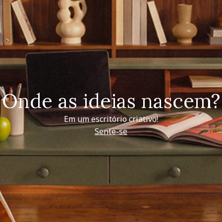
Onde as ideias nascem?
Em um escritório criativo!
Sente-se