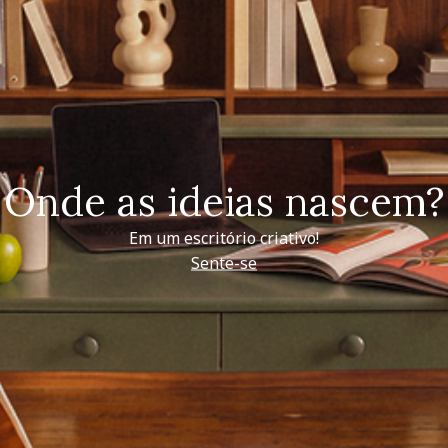
Onde as ideias nascem?
Em um escritório criativo!
Sente-se