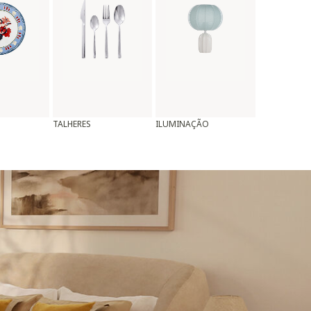
TALHERES
ILUMINAÇÃO
ALMOFADAS