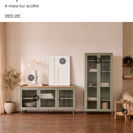
A meia-luz acolhe
Vem ver
+
+
+
+
+