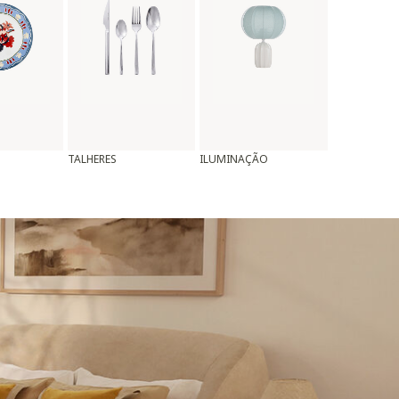
TALHERES
ILUMINAÇÃO
ALMOFADAS