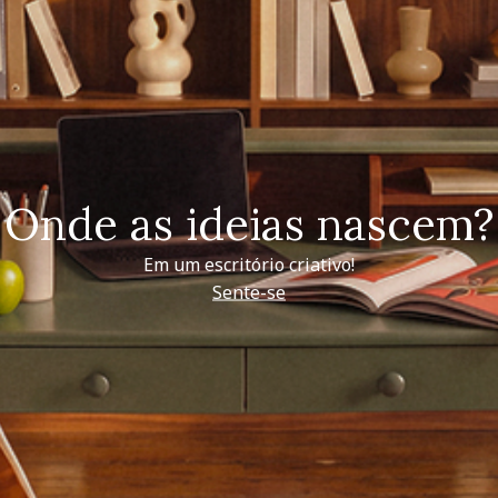
Onde as ideias nascem?
Em um escritório criativo!
Sente-se