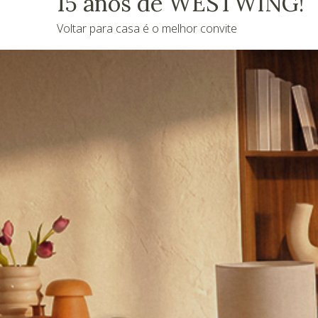
15 anos de WESTWING!
Voltar para casa é o melhor convite