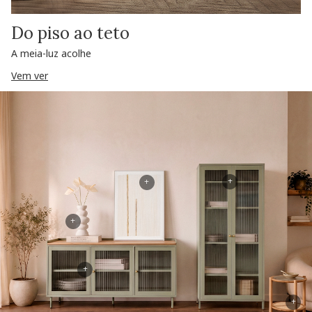
Do piso ao teto
A meia-luz acolhe
Vem ver
+
+
+
+
+