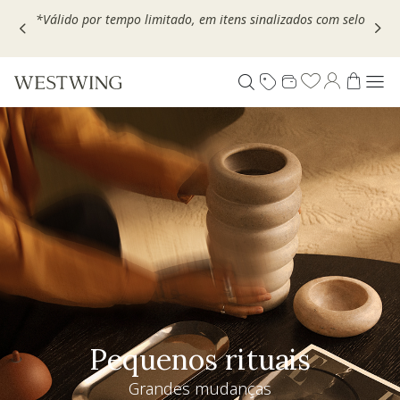
Escolha seu VOUCHER e ganhe até 30% OFF*: use
MOVEL30,
TEXTIL30 OU DECOR20
Pequenos rituais
Grandes mudanças