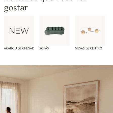
gostar
ACABOU DE CHEGAR
SOFÁS
MESAS DE CENTRO
T