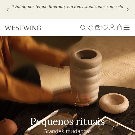
Escolha seu VOUCHER e ganhe até 30% OFF*: use
MOVEL30,
TEXTIL30 OU DECOR20
Pequenos rituais
Grandes mudanças