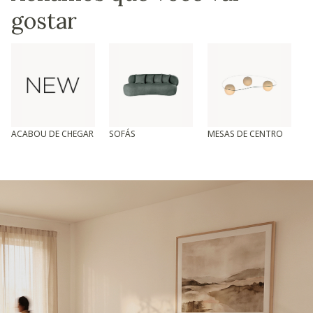
gostar
ACABOU DE CHEGAR
SOFÁS
MESAS DE CENTRO
T