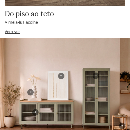
Do piso ao teto
A meia-luz acolhe
Vem ver
+
+
+
+
+