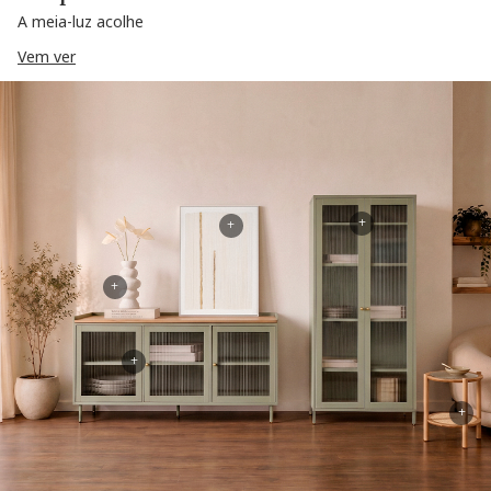
A meia-luz acolhe
Vem ver
+
+
+
+
+