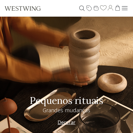
Especial Dia dos Pais
Westwing + @_nathaliacandelaria
Vem ver