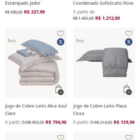
Estampado Jador
Coordenado Sofisticato Rose
Preço reduzido de
para
R$ 227,90
A partir de
R$ 368,00
Preço reduzido de
para
R$ 1.212,00
R$ 1.455,00
Jogo de Cobre-Leito Alice Azul
Jogo de Cobre-Leito Plaza
Claro
Cinza
Preço reduzido de
para
Preço reduzido de
para
A partir de
R$ 794,90
A partir de
R$ 139,90
R$ 953,00
R$ 214,00