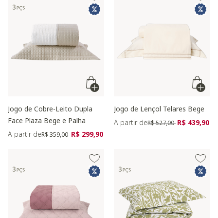
Jogo de Cobre-Leito Dupla
Jogo de Lençol Telares Bege
Face Plaza Bege e Palha
Preço reduzido de
para
A partir de
R$ 439,90
R$ 527,00
Preço reduzido de
para
A partir de
R$ 299,90
R$ 359,00