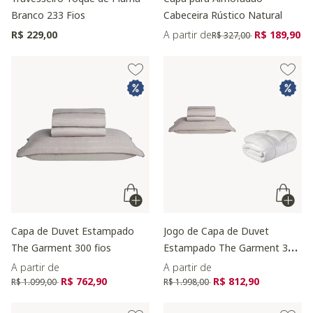
Branco 233 Fios
Cabeceira Rústico Natural
Preço reduzido de
para
R$ 229,00
A partir de
R$ 189,90
R$ 327,00
Capa de Duvet Estampado
Jogo de Capa de Duvet
The Garment 300 fios
Estampado The Garment 300
fios
A partir de
A partir de
Preço reduzido de
para
Preço reduzido de
para
R$ 762,90
R$ 812,90
R$ 1.099,00
R$ 1.998,00