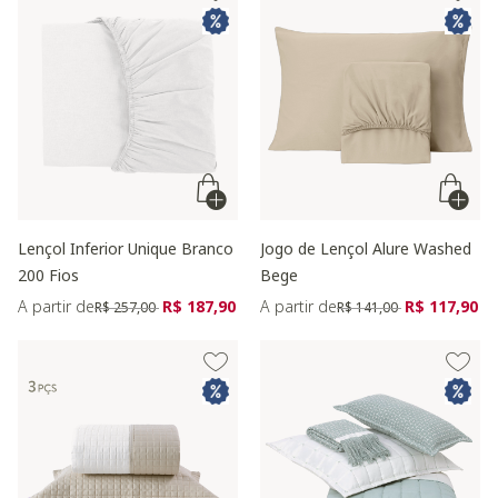
Lençol Inferior Unique Branco
Jogo de Lençol Alure Washed
200 Fios
Bege
Preço reduzido de
para
Preço reduzido de
para
A partir de
R$ 187,90
A partir de
R$ 117,90
R$ 257,00
R$ 141,00