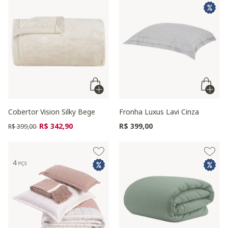
Cobertor Vision Silky Bege
Fronha Luxus Lavi Cinza
Preço reduzido de
para
R$ 342,90
R$ 399,00
R$ 399,00