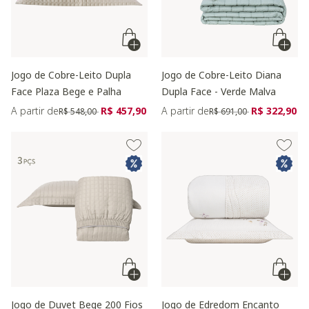
Jogo de Cobre-Leito Dupla
Jogo de Cobre-Leito Diana
Face Plaza Bege e Palha
Dupla Face - Verde Malva
Preço reduzido de
para
Preço reduzido de
para
A partir de
R$ 457,90
A partir de
R$ 322,90
R$ 548,00
R$ 691,00
Jogo de Duvet Bege 200 Fios
Jogo de Edredom Encanto