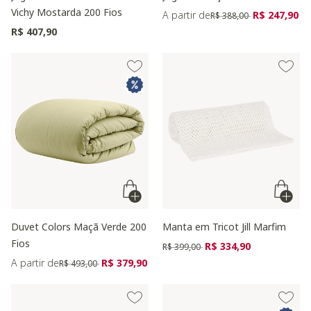
Vichy Mostarda 200 Fios
Preço reduzido de
para
A partir de
R$ 247,90
R$ 388,00
R$ 407,90
Duvet Colors Maçã Verde 200
Manta em Tricot Jill Marfim
Fios
Preço reduzido de
para
R$ 334,90
R$ 399,00
Preço reduzido de
para
A partir de
R$ 379,90
R$ 493,00