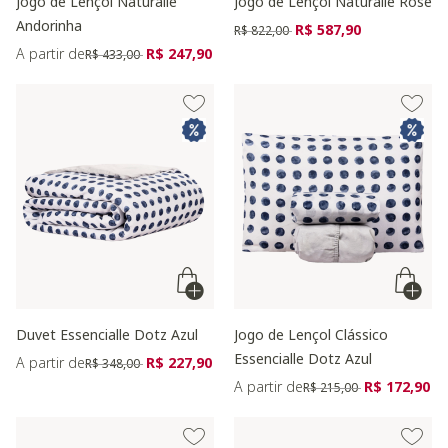
Jogo de Lençol Naturalle
Jogo de Lençol Naturalle Rose
Andorinha
Preço reduzido de
para
R$ 587,90
R$ 822,00
Preço reduzido de
para
A partir de
R$ 247,90
R$ 433,00
Duvet Essencialle Dotz Azul
Jogo de Lençol Clássico
Essencialle Dotz Azul
Preço reduzido de
para
A partir de
R$ 227,90
R$ 348,00
Preço reduzido de
para
A partir de
R$ 172,90
R$ 215,00