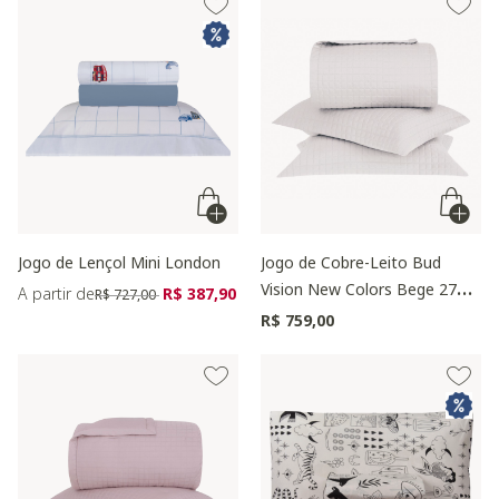
Jogo de Lençol Mini London
Jogo de Cobre-Leito Bud
Vision New Colors Bege 270
Preço reduzido de
para
A partir de
R$ 387,90
R$ 727,00
Fios
R$ 759,00