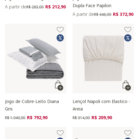
Dupla Face Papilon
Preço reduzido de
para
A partir de
R$ 212,90
R$ 283,00
Preço reduzido de
para
A partir de
R$ 372,90
R$ 446,00
Jogo de Cobre-Leito Diana
Lençol Napoli com Elastico -
Gris
Areia
Preço reduzido de
para
Preço reduzido de
para
R$ 792,90
R$ 209,90
R$ 1.040,00
R$ 314,00