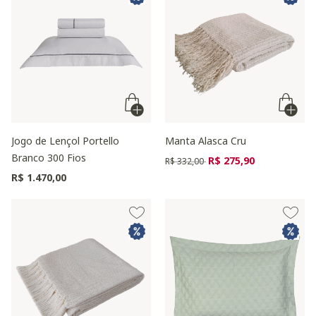
Jogo de Lençol Portello
Manta Alasca Cru
Branco 300 Fios
Preço reduzido de
para
R$ 275,90
R$ 332,00
R$ 1.470,00