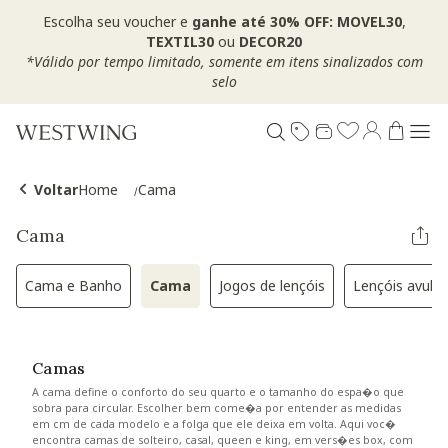
Escolha seu voucher e
ganhe até 30% OFF: MOVEL30
,
TEXTIL30
ou
DECOR20
*Válido por tempo limitado, somente em itens sinalizados com
selo
Voltar
Home
Cama
Cama
Cama e Banho
Cama
Jogos de lençóis
Lençóis avuls
Refinar por Categoria: Cama e Banho
Selected Atualmente refinado por Categ
Refinar por Categoria: Jogo
Refina
Camas
A cama define o conforto do seu quarto e o tamanho do espa�o que
sobra para circular. Escolher bem come�a por entender as medidas
em cm de cada modelo e a folga que ele deixa em volta. Aqui voc�
encontra camas de solteiro, casal, queen e king, em vers�es box, com