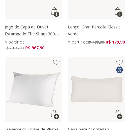
Jogo de Capa de Duvet
Lençol Gran Percalle Classic
Estampado The Sharp 300
Verde
fios
Preço reduzido de
para
A partir de
A partir de
R$ 179,90
R$ 199,00
Preço reduzido de
para
R$ 967,90
R$ 2.198,00
Travesseiro Toque de Pluma
Capa para Almofadão