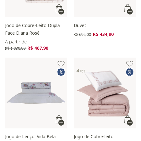
Jogo de Cobre-Leito Dupla
Duvet
Face Diana Rosê
Preço reduzido de
para
R$ 434,90
R$ 692,00
A partir de
Preço reduzido de
para
R$ 467,90
R$ 1.030,00
Jogo de Lençol Vida Bela
Jogo de Cobre-leito