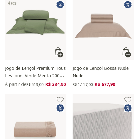
Jogo de Lençol Premium Tous
Jogo de Lençol Bossa Nude
Les Jours Verde Menta 200
Nude
Fios
Preço reduzido de
para
Preço reduzido de
para
A partir de
R$ 334,90
R$ 677,90
R$ 513,00
R$ 1.117,00