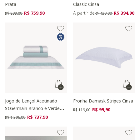
Prata
Classic Cinza
Preço reduzido de
para
Preço reduzido de
para
R$ 759,90
A partir de
R$ 394,90
R$ 899,00
R$ 439,00
Jogo de Lençol Acetinado
Fronha Damask Stripes Cinza
St.Germain Branco e Verde
Preço reduzido de
para
R$ 99,90
R$ 119,00
300 Fios
Preço reduzido de
para
R$ 737,90
R$ 1.396,00