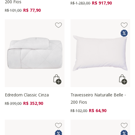
200 Fios
Preço reduzido de
para
R$ 917,90
R$ 1.283,00
Preço reduzido de
para
R$ 77,90
R$ 101,00
Edredom Classic Cinza
Travesseiro Naturalle Belle -
200 Fios
Preço reduzido de
para
R$ 352,90
R$ 399,00
Preço reduzido de
para
R$ 64,90
R$ 102,00