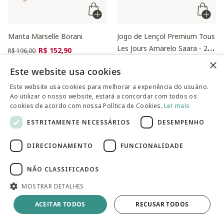
Manta Marselle Borani
Jogo de Lençol Premium Tous
Les Jours Amarelo Saara - 200
Preço reduzido de
para
R$ 152,90
R$ 196,00
Fios
Preço reduzido de
para
×
R$ 472,90
R$ 614,00
Este website usa cookies
Este website usa cookies para melhorar a experiência do usuário.
Ao utilizar o nosso website, estará a concordar com todos os
cookies de acordo com nossa Política de Cookies.
Ler mais
ESTRITAMENTE NECESSÁRIOS
DESEMPENHO
DIRECIONAMENTO
FUNCIONALIDADE
NÃO CLASSIFICADOS
MOSTRAR DETALHES
Fronha Mini Aba Prata
Travesseiro 50% Plumas e
ACEITAR TODOS
RECUSAR TODOS
50% Penas de Ganso Vicky -
Preço reduzido de
para
R$ 74,90
R$ 130,00