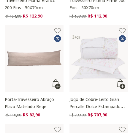
Travesseiro Pluma Branco
Travesseiro Pluma Firme 200
200 Fios - 50X70cm
Fios - 50X70cm
Preço reduzido de
para
Preço reduzido de
para
R$ 122,90
R$ 112,90
R$ 154,00
R$ 139,00
Porta-Travesseiro Abraço
Jogo de Cobre-Leito Gran
Plaza Matelado Bege
Percalle Dolce Estampado
200 Fios
Preço reduzido de
para
Preço reduzido de
para
R$ 82,90
R$ 707,90
R$ 110,00
R$ 799,00