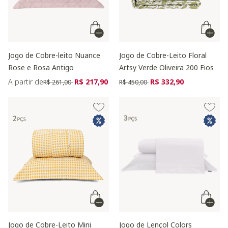
Jogo de Cobre-leito Nuance
Jogo de Cobre-Leito Floral
Rose e Rosa Antigo
Artsy Verde Oliveira 200 Fios
Preço reduzido de
para
Preço reduzido de
para
A partir de
R$ 217,90
R$ 332,90
R$ 261,00
R$ 450,00
Jogo de Cobre-Leito Mini
Jogo de Lençol Colors