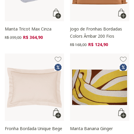
Manta Tricot Max Cinza
Jogo de Fronhas Bordadas
Colors Âmbar 200 Fios
Preço reduzido de
para
R$ 364,90
R$ 399,00
Preço reduzido de
para
R$ 124,90
R$ 168,00
Fronha Bordada Unique Bege
Manta Banana Ginger