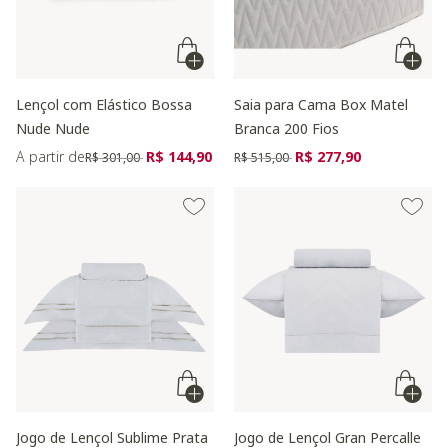
Lençol com Elástico Bossa
Saia para Cama Box Matel
Nude Nude
Branca 200 Fios
Preço reduzido de
para
Preço reduzido de
para
A partir de
R$ 144,90
R$ 277,90
R$ 301,00
R$ 515,00
Jogo de Lençol Sublime Prata
Jogo de Lençol Gran Percalle