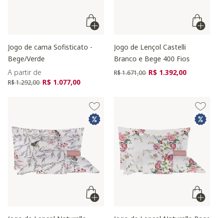
Jogo de cama Sofisticato -
Jogo de Lençol Castelli
Bege/Verde
Branco e Bege 400 Fios
Preço reduzido de
para
A partir de
R$ 1.392,00
R$ 1.671,00
Preço reduzido de
para
R$ 1.077,00
R$ 1.292,00