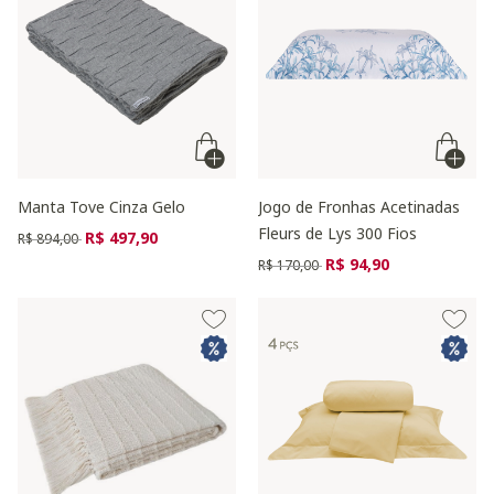
Manta Tove Cinza Gelo
Jogo de Fronhas Acetinadas
Fleurs de Lys 300 Fios
Preço reduzido de
para
R$ 497,90
R$ 894,00
Preço reduzido de
para
R$ 94,90
R$ 170,00