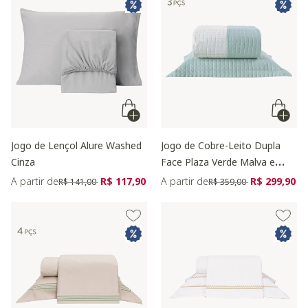
Jogo de Lençol Alure Washed
Jogo de Cobre-Leito Dupla
Cinza
Face Plaza Verde Malva e
Palha
Preço reduzido de
para
Preço reduzido de
para
A partir de
R$ 117,90
A partir de
R$ 299,90
R$ 141,00
R$ 359,00