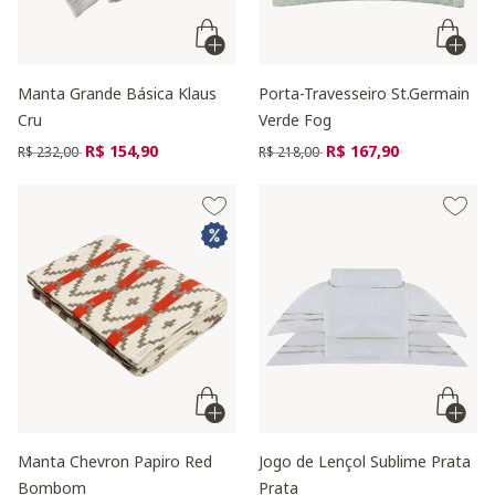
Manta Grande Básica Klaus
Porta-Travesseiro St.Germain
Cru
Verde Fog
Preço reduzido de
para
Preço reduzido de
para
R$ 154,90
R$ 167,90
R$ 232,00
R$ 218,00
Manta Chevron Papiro Red
Jogo de Lençol Sublime Prata
Bombom
Prata