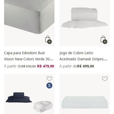
Capa para Edredom Bud
Jogo de Cobre-Leito
Vision New Colors Verde 300
Acetinado Damask Stripes
Fios
Branco 300 Fios
Preço reduzido de
para
A partir de
R$ 479,90
A partir de
R$ 699,00
R$ 599,00