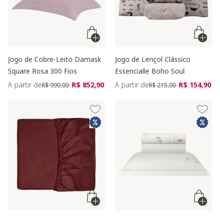
Jogo de Cobre-Leito Damask
Jogo de Lençol Clássico
Square Rosa 300 Fios
Essencialle Boho Soul
Preço reduzido de
para
Preço reduzido de
para
A partir de
R$ 852,90
A partir de
R$ 154,90
R$ 999,00
R$ 215,00