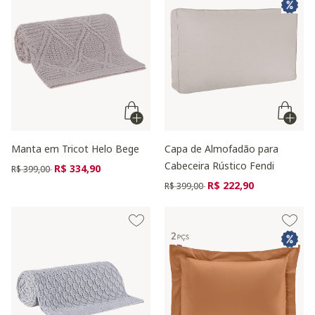
Manta em Tricot Helo Bege
Capa de Almofadão para
Cabeceira Rústico Fendi
Preço reduzido de
para
R$ 334,90
R$ 399,00
Preço reduzido de
para
R$ 222,90
R$ 399,00