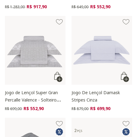
Preço reduzido de
para
Preço reduzido de
para
R$ 917,90
R$ 552,90
R$ 1.283,00
R$ 649,00
Jogo de Lençol Super Gran
Jogo De Lençol Damask
Percalle Valence - Solteiro
Stripes Cinza
King Size
Preço reduzido de
para
Preço reduzido de
para
R$ 552,90
R$ 699,90
R$ 699,00
R$ 879,00