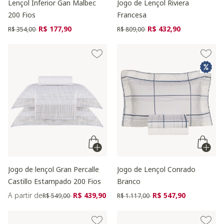
Lençol Inferior Gan Malbec
Jogo de Lençol Riviera
200 Fios
Francesa
Preço reduzido de
para
Preço reduzido de
para
R$ 177,90
R$ 432,90
R$ 354,00
R$ 809,00
Jogo de lençol Gran Percalle
Jogo de Lençol Conrado
Castillo Estampado 200 Fios
Branco
Preço reduzido de
para
Preço reduzido de
para
A partir de
R$ 439,90
R$ 547,90
R$ 549,00
R$ 1.117,00