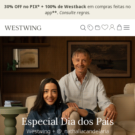
30% OFF no PIX* + 100% de Westback
em compras feitas no
app
**.
Consulte regras.
Especial Dia dos Pais
Westwing + @_nathaliacandelaria