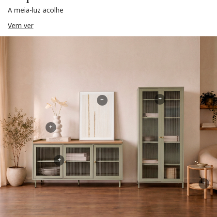
A meia-luz acolhe
Vem ver
+
+
+
+
+