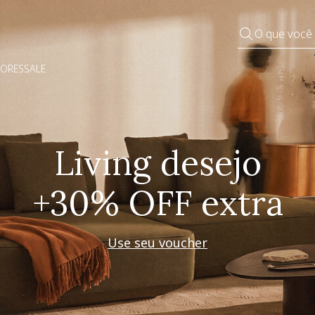
O que você
DORES
SALE
Pequenos rituais
Grandes mudanças
Decorar