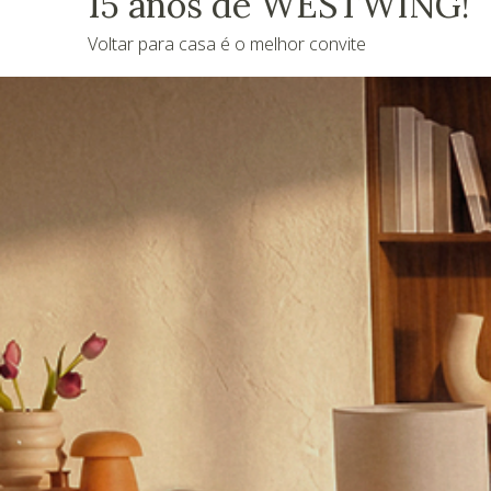
15 anos de WESTWING!
Voltar para casa é o melhor convite