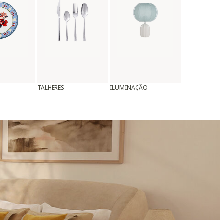
TALHERES
ILUMINAÇÃO
ALMOFADAS