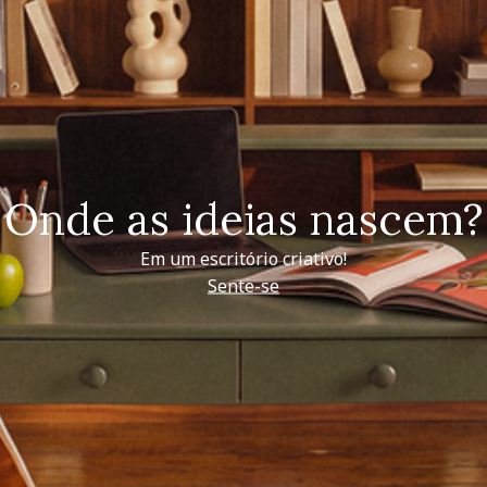
Onde as ideias nascem?
Em um escritório criativo!
Sente-se