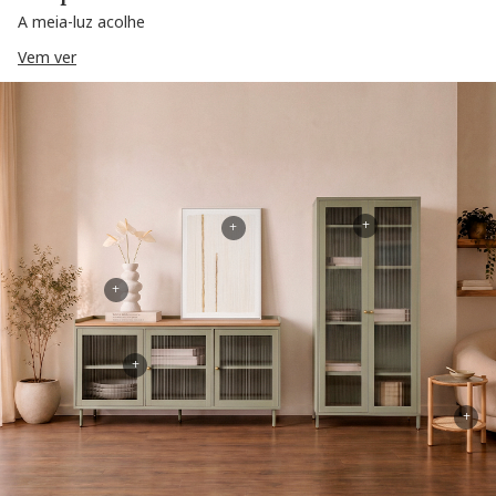
A meia-luz acolhe
Vem ver
+
+
+
+
+