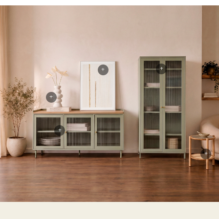
+
+
+
+
+