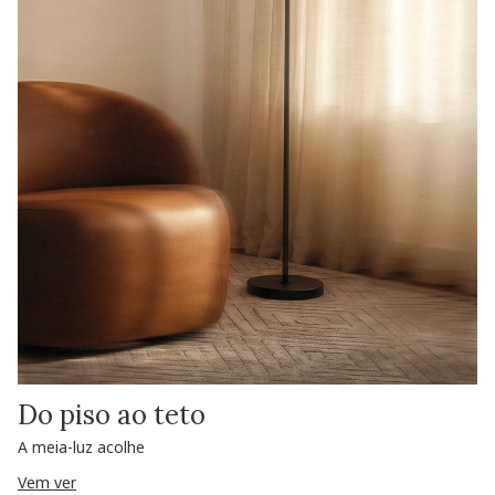
Do piso ao teto
A meia-luz acolhe
Vem ver