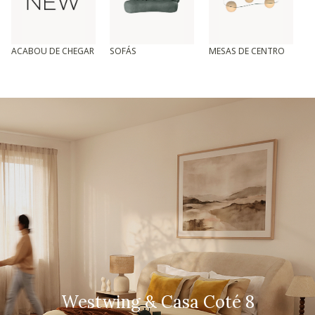
ACABOU DE CHEGAR
SOFÁS
MESAS DE CENTRO
T
Westwing & Casa Coté 8