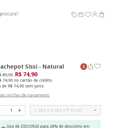
 procura?
achepot Sissi - Natural
R$ 74,90
reço reduzido de
para
$ 89,90
$ 74,90 no cartão de crédito
x de R$ 74,90 sem juros
ais opções de pagamento
Selecione o Tamanho
-
+
Uso de DECOR20 para 20% de desconto em