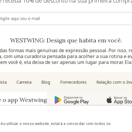
e receba 10% de desconto na sua primeira compr
E-mail
WESTWING: Design que habita em você.
as formas mais genuínas de expressão pessoal. Por isso, 
, com uma curadoria pensada para acolher a sua rotina e ev
uem você é, ela deixa de ser apenas um lugar para morar. Ela
Navegação do rodapé
ista
Carreira
Blog
Fornecedores
Relação com o Inv
e o app Westwing
 Ao utilizar o nosso website, estará a concordar com todos os