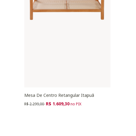
Mesa De Centro Retangular Itapuã
Preço reduzido de
para
R$ 1.609,30
R$ 2.299,00
no PIX