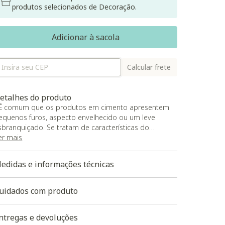
produtos selecionados de Decoração.
Adicionar à sacola
Calcular frete
etalhes do produto
 É comum que os produtos em cimento apresentem
equenos furos, aspecto envelhecido ou um leve
sbranquiçado. Se tratam de características do
roduto, não de uma avaria;
er mais
 Outra particularidade bastante comum é uma
arcação que se assemelha a uma rachadura. Isso
edidas e informações técnicas
corre por causa da forma de fechamento do produto
o momento da confecção, portanto, não é um
efeito.
uidados com produto
ntregas e devoluções