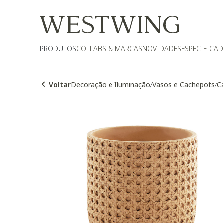
PRODUTOS
COLLABS & MARCAS
NOVIDADES
ESPECIFICA
Voltar
Decoração e Iluminação
Vasos e Cachepots
C
/
/