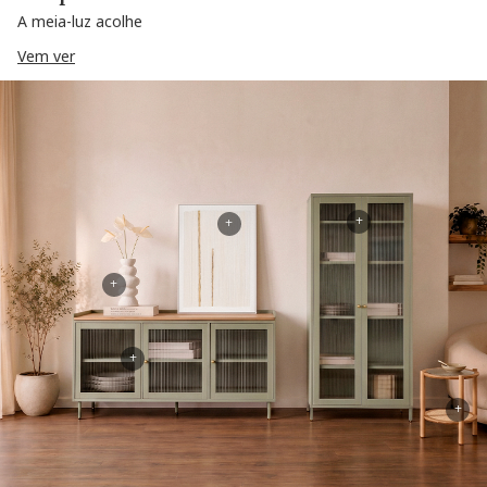
A meia-luz acolhe
Vem ver
+
+
+
+
+