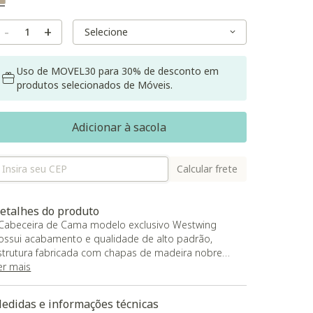
Selected
Variant Size
Variant Size
-
+
Uso de MOVEL30 para 30% de desconto em
produtos selecionados de Móveis.
Adicionar à sacola
Calcular frete
etalhes do produto
 Cabeceira de Cama modelo exclusivo Westwing
ossui acabamento e qualidade de alto padrão,
strutura fabricada com chapas de madeira nobre
actericida e secas em estufa, madeira de
er mais
eflorestamento 100% ecológica, espuma certificada
00% poliuretano D28;
edidas e informações técnicas
 O produto será entregue montado.