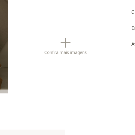
-
f
C
O
E
B
A
Confira mais imagens