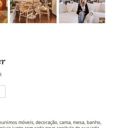
er
a
reunimos móveis, decoração, cama, mesa, banho,