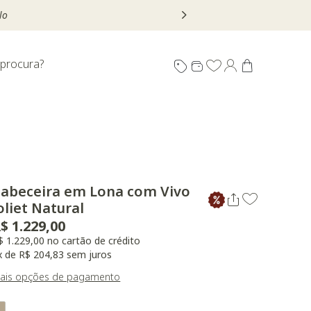
 procura?
abeceira em Lona com Vivo
oliet Natural
$ 1.229,00
$ 1.229,00 no cartão de crédito
x de R$ 204,83 sem juros
ais opções de pagamento
ariant Real Color