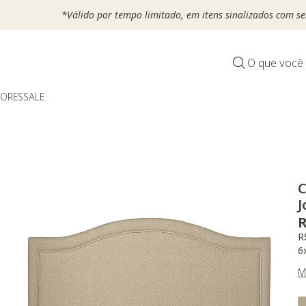
*Válido por tempo limitado, em itens sinalizados com selo
O que você
DORES
SALE
C
J
R
R
6
M
V