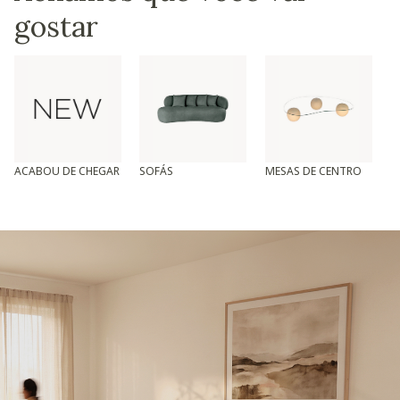
gostar
ACABOU DE CHEGAR
SOFÁS
MESAS DE CENTRO
T