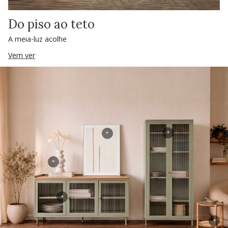
Do piso ao teto
A meia-luz acolhe
Vem ver
+
+
+
+
+