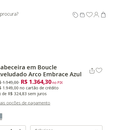
 procura?
abeceira em Boucle
veludado Arco Embrace Azul
R$ 1.364,30
reço reduzido de
para
$ 1.949,00
no PIX
$ 1.949,00 no cartão de crédito
x de R$ 324,83 sem juros
ais opções de pagamento
ariant Real Color
Selected
Variant Size
Variant Size