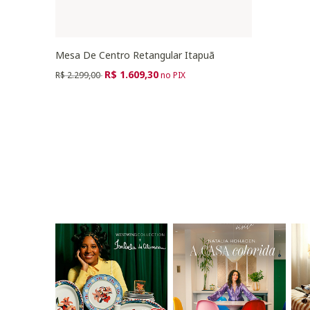
Mesa De Centro Retangular Itapuã
Preço reduzido de
para
R$ 1.609,30
R$ 2.299,00
no PIX