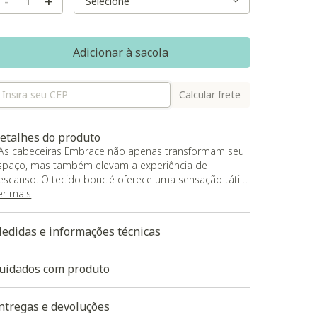
-
+
Adicionar à sacola
Calcular frete
etalhes do produto
 As cabeceiras Embrace não apenas transformam seu
spaço, mas também elevam a experiência de
escanso. O tecido bouclé oferece uma sensação tátil
nica, proporcionando conforto visual e uma
er mais
xperiência sensorial agradável. Escolha entre as seis
ores, cada uma trazendo um toque de estilo único ao
edidas e informações técnicas
mbiente, personalizando sua cabeceira de acordo
om o seu gosto e preferência
 largura total da cabeceira é 170cm e a largura interna
uidados com produto
ara encaixe da cama é 88cm
 Garantia do fornecedor de 90 dias contra defeitos de
ntregas e devoluções
abricação;