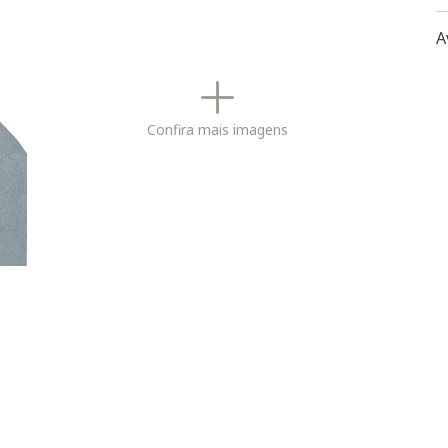
-
m
A
a
f
1
Confira mais imagens