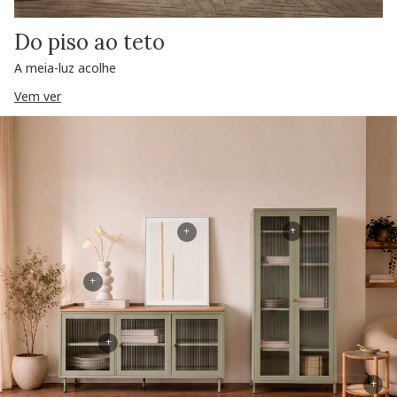
Do piso ao teto
A meia-luz acolhe
Vem ver
+
+
+
+
+