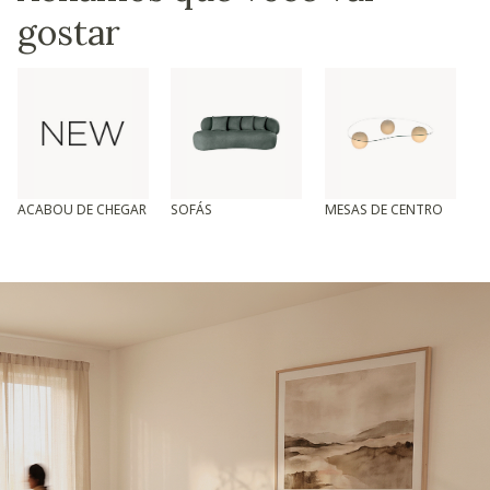
gostar
ACABOU DE CHEGAR
SOFÁS
MESAS DE CENTRO
T