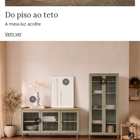
Do piso ao teto
A meia-luz acolhe
Vem ver
+
+
+
+
+