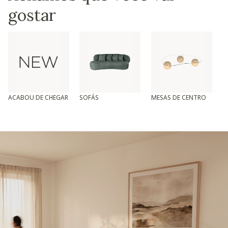
gostar
ACABOU DE CHEGAR
SOFÁS
MESAS DE CENTRO
T