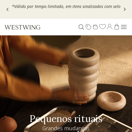
Escolha seu VOUCHER e ganhe até 30% OFF*: use
MOVEL30,
TEXTIL30 OU DECOR20
Pequenos rituais
Grandes mudanças