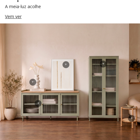
A meia-luz acolhe
Vem ver
+
+
+
+
+