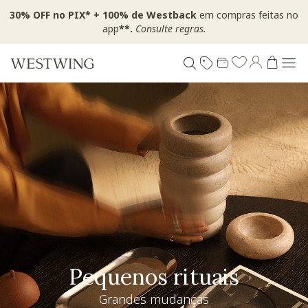
30% OFF no PIX* + 100% de Westback
em compras feitas no
app
**.
Consulte regras.
Pequenos rituais
Grandes mudanças