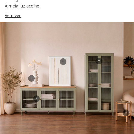
A meia-luz acolhe
Vem ver
+
+
+
+
+