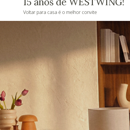
15 anos de WESTWING!
Voltar para casa é o melhor convite