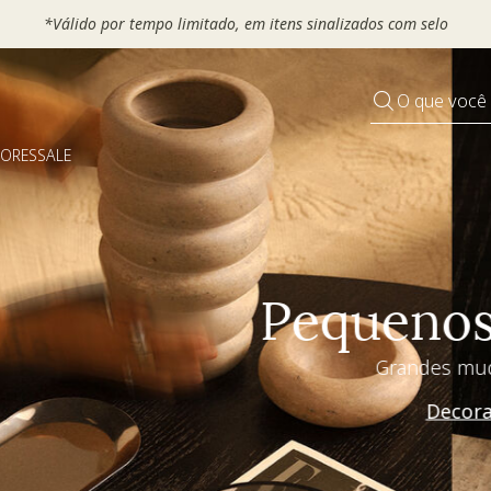
 seu VOUCHER e ganhe até 30% OFF*: use
MOVEL30, TEXTIL30 OU
O que você
DORES
SALE
Pequenos rituais
Grandes mudanças
Decorar