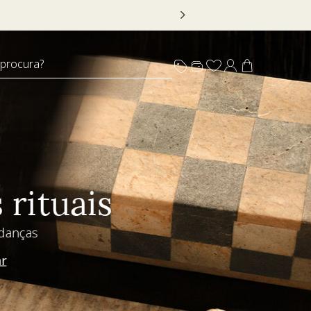
 DECOR20
 procura?