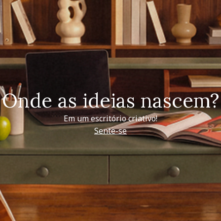
Onde as ideias nascem?
Em um escritório criativo!
Sente-se