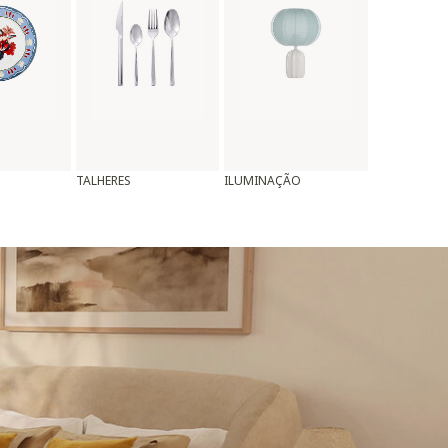
TALHERES
ILUMINAÇÃO
ALMOFADAS