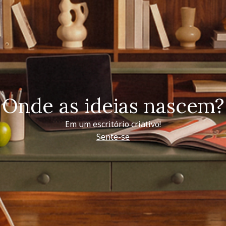
Onde as ideias nascem?
Em um escritório criativo!
Sente-se