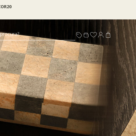
OR20
 procura?