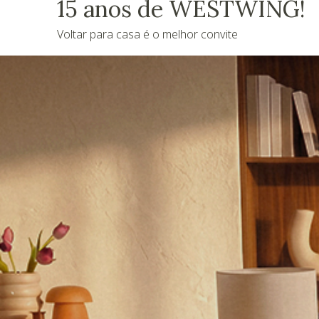
15 anos de WESTWING!
Voltar para casa é o melhor convite