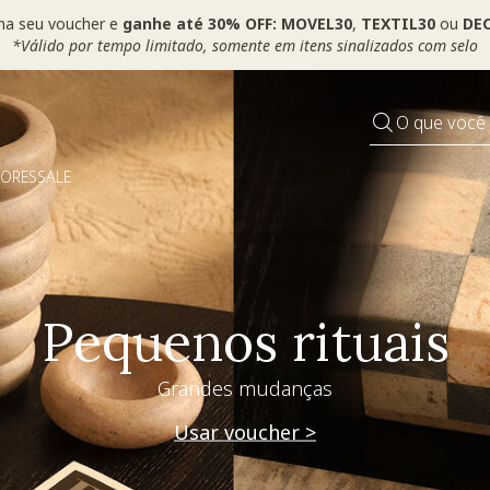
ha seu voucher e
ganhe até 30% OFF: MOVEL30
,
TEXTIL30
ou
DEC
*Válido por tempo limitado, somente em itens sinalizados com selo
O que você
DORES
SALE
Pequenos rituais
Grandes mudanças
Usar voucher >