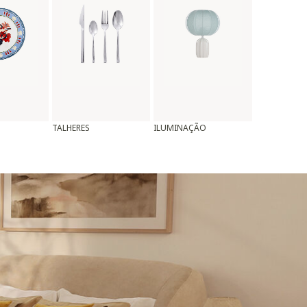
TALHERES
ILUMINAÇÃO
ALMOFADAS