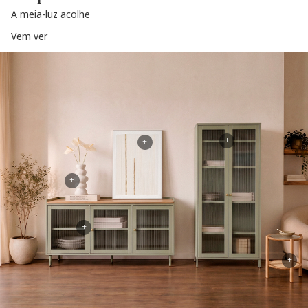
A meia-luz acolhe
Vem ver
+
+
+
+
+