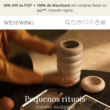
30% OFF no PIX* + 100% de Westback
em compras feitas no
app
**.
Consulte regras.
Pequenos rituais
Grandes mudanças