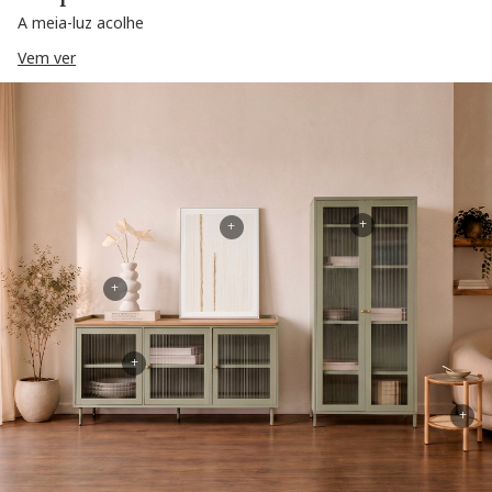
A meia-luz acolhe
Vem ver
+
+
+
+
+