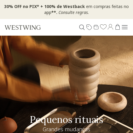
30% OFF no PIX* + 100% de Westback
em compras feitas no
app
**.
Consulte regras.
Pequenos rituais
Grandes mudanças