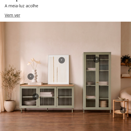
A meia-luz acolhe
Vem ver
+
+
+
+
+